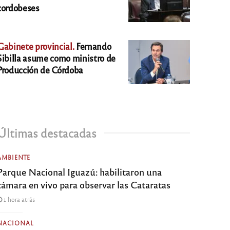
cordobeses
Gabinete provincial.
Fernando
Sibilla asume como ministro de
Producción de Córdoba
Últimas destacadas
AMBIENTE
Parque Nacional Iguazú: habilitaron una
cámara en vivo para observar las Cataratas
1 hora atrás
NACIONAL