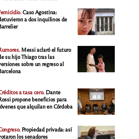
Femicidio.
Caso Agostina:
detuvieron a dos inquilinos de
Barrelier
Rumores.
Messi aclaró el futuro
de su hijo Thiago tras las
versiones sobre un regreso al
Barcelona
Créditos a tasa cero.
Dante
Rossi propone beneficios para
jóvenes que alquilan en Córdoba
Congreso.
Propiedad privada: así
votaron los senadores