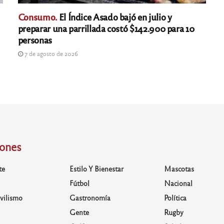
Consumo.
El Índice Asado bajó en julio y
preparar una parrillada costó $142.900 para 10
personas
7 de agosto de 2026
iones
te
Estilo Y Bienestar
Mascotas
Fútbol
Nacional
vilismo
Gastronomía
Política
Gente
Rugby