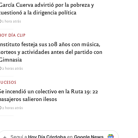
García Cuerva advirtió por la pobreza y
cuestionó a la dirigencia política
1 hora atrás
HOY DÍA CLIP
Instituto festeja sus 108 años con música,
sorteos y actividades antes del partido con
Gimnasia
2 horas atrás
SUCESOS
Se incendió un colectivo en la Ruta 19: 22
pasajeros salieron ilesos
2 horas atrás
+
Seguí a
Hoy Día Córdoba
en
Google News