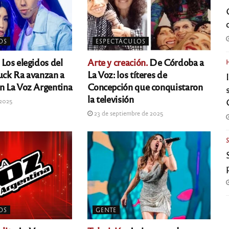
OS
ESPECTÁCULOS
Los elegidos del
Arte y creación.
De Córdoba a
Luck Ra avanzan a
La Voz: los títeres de
en La Voz Argentina
Concepción que conquistaron
la televisión
 2025
23 de septiembre de 2025
OS
GENTE