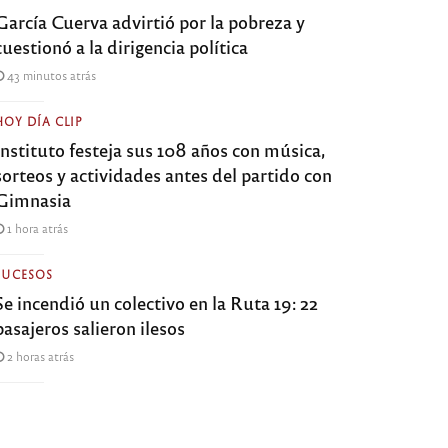
García Cuerva advirtió por la pobreza y
cuestionó a la dirigencia política
43 minutos atrás
HOY DÍA CLIP
Instituto festeja sus 108 años con música,
sorteos y actividades antes del partido con
Gimnasia
1 hora atrás
SUCESOS
Se incendió un colectivo en la Ruta 19: 22
pasajeros salieron ilesos
2 horas atrás