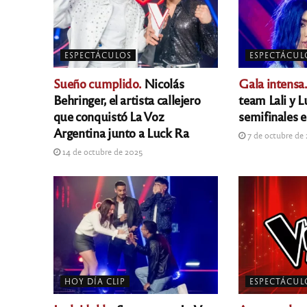
ESPECTÁCULOS
ESPECTÁCUL
Sueño cumplido.
Nicolás
Gala intensa.
Behringer, el artista callejero
team Lali y 
que conquistó La Voz
semifinales 
Argentina junto a Luck Ra
7 de octubre de
14 de octubre de 2025
HOY DÍA CLIP
ESPECTÁCUL