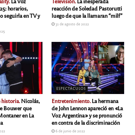
lity.
La Voz
Televisión.
La inesperada
5: horarios,
reacción de Soledad Pastorutti
o seguirla en TV y
luego de que la llamaran “milf”
31 de agosto de 2022
2025
ESPECTÁCULOS
historia.
Nicolás,
Entretenimiento.
La hermana
 de Bouwer que
de John Lennon apareció en «La
Montaner en La
Voz Argentina» y se pronunció
na
en contra de la discriminación
2022
6 de junio de 2022