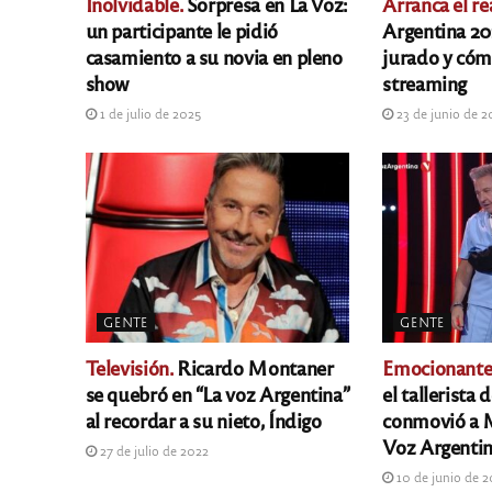
Inolvidable.
Sorpresa en La Voz:
Arranca el rea
un participante le pidió
Argentina 202
casamiento a su novia en pleno
jurado y cóm
show
streaming
1 de julio de 2025
23 de junio de 
GENTE
GENTE
Televisión.
Ricardo Montaner
Emocionante 
se quebró en “La voz Argentina”
el tallerista
al recordar a su nieto, Índigo
conmovió a 
Voz Argenti
27 de julio de 2022
10 de junio de 