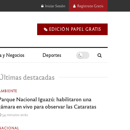
Iniciar Sesión
Regístrate Gratis
🗞️ EDICIÓN PAPEL GRATIS
a y Negocios
Deportes
Últimas destacadas
AMBIENTE
Parque Nacional Iguazú: habilitaron una
cámara en vivo para observar las Cataratas
34 minutos atrás
NACIONAL