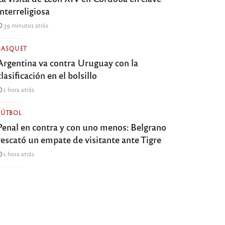
interreligiosa
39 minutos atrás
BASQUET
Argentina va contra Uruguay con la
clasificación en el bolsillo
1 hora atrás
FÚTBOL
Penal en contra y con uno menos: Belgrano
rescató un empate de visitante ante Tigre
1 hora atrás