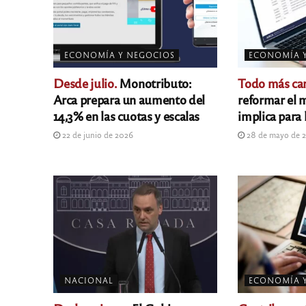
ECONOMÍA Y NEGOCIOS
ECONOMÍA 
Desde julio.
Monotributo:
Todo más car
Arca prepara un aumento del
reformar el 
14,3% en las cuotas y escalas
implica para 
22 de junio de 2026
28 de mayo de 
NACIONAL
ECONOMÍA 