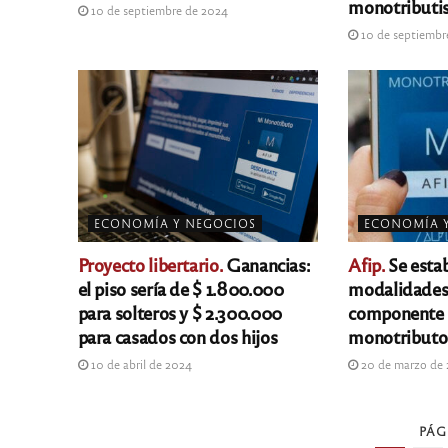
monotributi
10 de septiembre de 2024
10 de septiembr
ECONOMÍA Y NEGOCIOS
ECONOMÍA 
Proyecto libertario.
Ganancias:
Afip.
Se estab
el piso sería de $ 1.800.000
modalidades 
para solteros y $ 2.300.000
componente 
para casados con dos hijos
monotributo
10 de abril de 2024
20 de marzo de
PÁG