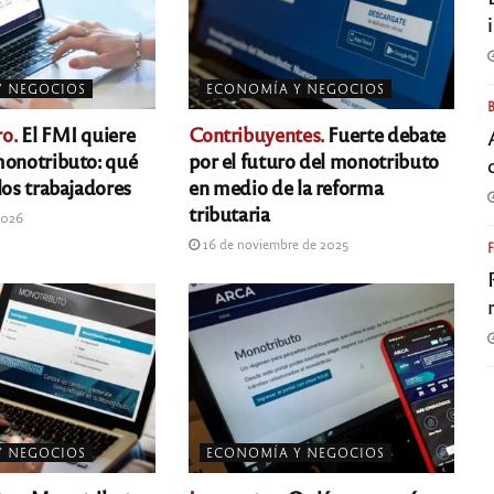
Y NEGOCIOS
ECONOMÍA Y NEGOCIOS
o.
El FMI quiere
Contribuyentes.
Fuerte debate
monotributo: qué
por el futuro del monotributo
los trabajadores
en medio de la reforma
tributaria
2026
16 de noviembre de 2025
Y NEGOCIOS
ECONOMÍA Y NEGOCIOS