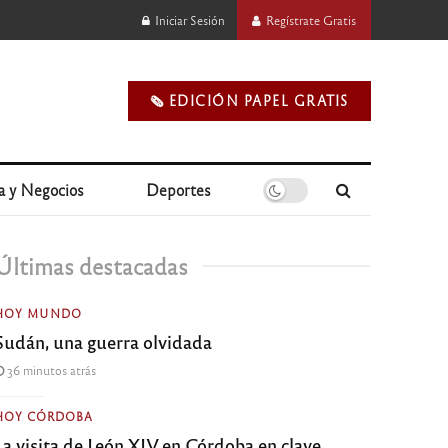
Iniciar Sesión
Regístrate Gratis
🗞️ EDICIÓN PAPEL GRATIS
a y Negocios
Deportes
Últimas destacadas
HOY MUNDO
Sudán, una guerra olvidada
36 minutos atrás
HOY CÓRDOBA
La visita de León XIV en Córdoba en clave