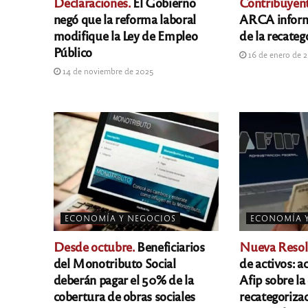
Declaraciones.
El Gobierno
Contribuyent
negó que la reforma laboral
ARCA informó
modifique la Ley de Empleo
de la recateg
Público
16 de enero de 
14 de noviembre de 2025
ECONOMÍA Y NEGOCIOS
ECONOMÍA 
Desde octubre.
Beneficiarios
Nueva Resol
del Monotributo Social
de activos: a
deberán pagar el 50% de la
Afip sobre la
cobertura de obras sociales
recategoriza