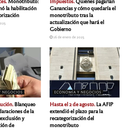
es.
Monotributo:
Impuestos.
Quiénes pagarían
 la habilitación
Ganancias y cómo quedaría el
orización
monotributo tras la
actualización que hará el
2025
Gobierno
16 de enero de 2025
Y NEGOCIOS
ECONOMÍA Y NEGOCIOS
ución.
Blanqueo
Hasta el 2 de agosto.
La AFIP
claraciones de la
extendió el plazo para la
 exclusión y
recategorización del
ción de
monotributo