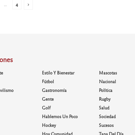
…
4
iones
te
Estilo Y Bienestar
Mascotas
Fútbol
Nacional
vilismo
Gastronomía
Política
Gente
Rugby
Golf
Salud
Hablemos Un Poco
Sociedad
Hockey
Sucesos
Hoy Comunidad
Tapa Del Día