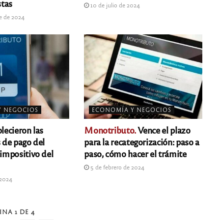
stas
10 de julio de 2024
e de 2024
Y NEGOCIOS
ECONOMÍA Y NEGOCIOS
lecieron las
Monotributo.
Vence el plazo
de pago del
para la recategorización: paso a
impositivo del
paso, cómo hacer el trámite
5 de febrero de 2024
 2024
INA 1 DE 4