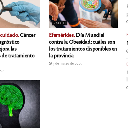
SALUD
 cuidado.
Cáncer
Efemérides.
Día Mundial
iagnóstico
contra la Obesidad: cuáles son
ora las
los tratamientos disponibles en
s de tratamiento
la provincia
3 de marzo de 2025
025