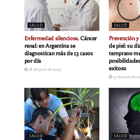
SALUD
SALUD
Enfermedad silenciosa.
Cáncer
Prevención y
renal: en Argentina se
de piel: su d
diagnostican más de 13 casos
temprano mej
por día
posibilidade
exitoso
18 de junio de 2025
13 de junio de 2
SALUD
SALUD