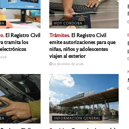
BA
HOY CÓRDOBA
o.
El Registro Civil
Trámites.
El Registro Civil
a tramita los
emite autorizaciones para que
lectrónicos
niñas, niños y adolescentes
viajen al exterior
 2026
21 de enero de 2026
BA
INFORMACIÓN GENERAL