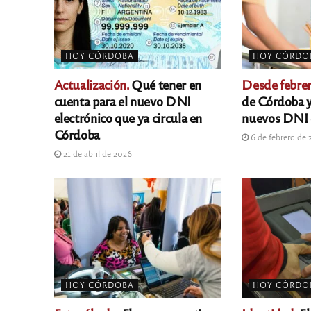
HOY CÓRDOBA
HOY CÓRDO
Actualización.
Qué tener en
Desde febrer
cuenta para el nuevo DNI
de Córdoba y
electrónico que ya circula en
nuevos DNI e
Córdoba
6 de febrero de
21 de abril de 2026
HOY CÓRDOBA
HOY CÓRDO