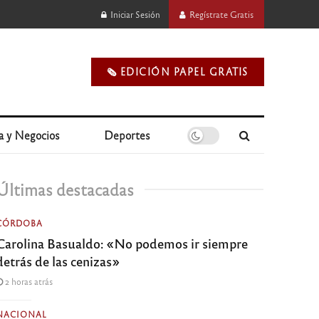
Iniciar Sesión
Regístrate Gratis
🗞️ EDICIÓN PAPEL GRATIS
a y Negocios
Deportes
Últimas destacadas
CÓRDOBA
Carolina Basualdo: «No podemos ir siempre
detrás de las cenizas»
2 horas atrás
NACIONAL