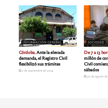
INFORMACIÓN GENERAL
SOCIEDAD
Córdoba.
Ante la elevada
De 7 a 13 hor
demanda, el Registro Civil
millón de con
flexibilizó sus trámites
Civil comienz
sábados
2 de septiembre de 2024
30 de agosto de