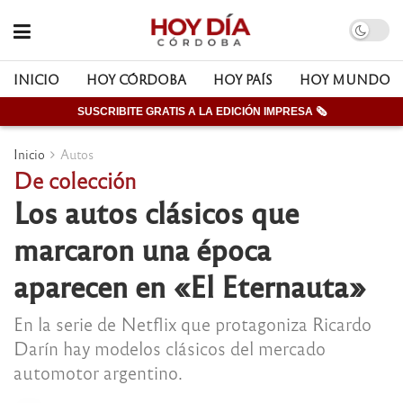
INICIO
HOY CÓRDOBA
HOY PAÍS
HOY MUNDO
SUSCRIBITE GRATIS A LA EDICIÓN IMPRESA 🗞
Inicio
Autos
De colección
Los autos clásicos que
marcaron una época
aparecen en «El Eternauta»
En la serie de Netflix que protagoniza Ricardo
Darín hay modelos clásicos del mercado
automotor argentino.