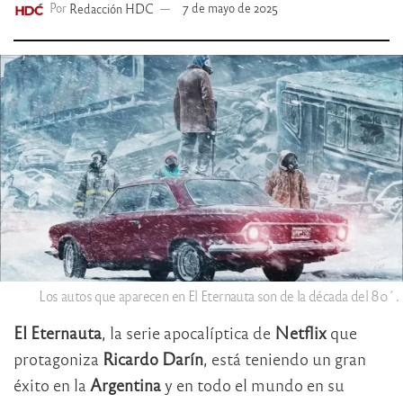
Por
Redacción HDC
7 de mayo de 2025
Los autos que aparecen en El Eternauta son de la década del 80´.
El Eternauta
, la serie apocalíptica de
Netflix
que
protagoniza
Ricardo Darín
, está teniendo un gran
éxito en la
Argentina
y en todo el mundo en su