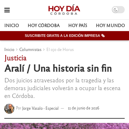
INICIO
HOY CÓRDOBA
HOY PAÍS
HOY MUNDO
SUSCRIBITE GRATIS A LA EDICIÓN IMPRESA 🗞
Inicio
Columnistas
El ojo de Horus
Justicia
Aralí / Una historia sin fin
Dos juicios atravesados por la tragedia y las
demoras judiciales volverán a ocupar la escena
en Córdoba.
Por
Jorge Vasalo - Especial
11 de junio de 2026