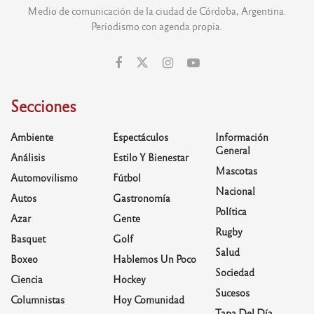
Medio de comunicación de la ciudad de Córdoba, Argentina.
Periodismo con agenda propia.
Secciones
Ambiente
Espectáculos
Información
General
Análisis
Estilo Y Bienestar
Mascotas
Automovilismo
Fútbol
Nacional
Autos
Gastronomía
Política
Azar
Gente
Rugby
Basquet
Golf
Salud
Boxeo
Hablemos Un Poco
Sociedad
Ciencia
Hockey
Sucesos
Columnistas
Hoy Comunidad
Tapa Del Día