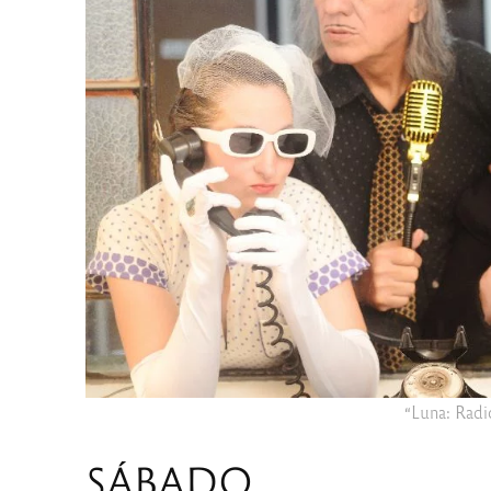
“Luna: Radi
SÁBADO