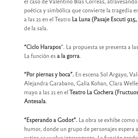
el caso de Valentino Blas Correas, atravesando 
poética y simbólica que convierte la tragedia e
a las 21 en el Teatro
La Luna (Pasaje Escuti 915
de la sala.
“Ciclo Harapos
”. La propuesta se presenta a la
La función es
a la gorra
.
“Por piernas y boca”.
En escena Sol Argayo, Vale
Alejandra Garabano, Galia Kohan, Clara Weller 
mayo a las 21 en el
Teatro La Cochera (Fructuos
Antesala
.
“Esperando a Godot”.
La obra se exhibe como u
humor, donde un grupo de personajes espera alg
rutina se vuelve interrogante. La función tendrá