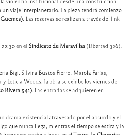
la violencia institucional desde una construcción
n un viaje interplanetario. La pieza tendrá comienzo
, Güemes)
. Las reservas se realizan a través del link
s 22:30 en el
Sindicato de Maravillas
(Libertad 326).
ria Bigi, Silvina Bustos Fierro, Marola Farías,
y Leticia Woods, la obra se exhibe los viernes de
o Rivera 541)
. Las entradas se adquieren en
n drama existencial atravesado por el absurdo y el
o que nunca llega, mientras el tiempo se estira y la
 lugar esta noche a las 21 en el Teatro
La Chacarita