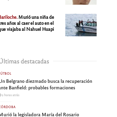
Bariloche.
Murió una niña de
tres años al caer el auto en el
que viajaba al Nahuel Huapi
Últimas destacadas
FÚTBOL
Un Belgrano diezmado busca la recuperación
ante Banfield: probables formaciones
2 horas atrás
CÓRDOBA
Murió la legisladora María del Rosario