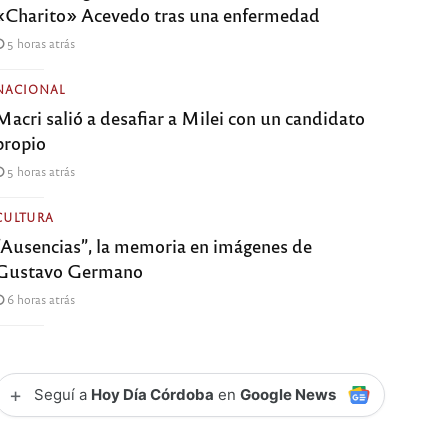
«Charito» Acevedo tras una enfermedad
5 horas atrás
NACIONAL
Macri salió a desafiar a Milei con un candidato
propio
5 horas atrás
CULTURA
“Ausencias”, la memoria en imágenes de
Gustavo Germano
6 horas atrás
+
Seguí a
Hoy Día Córdoba
en
Google News