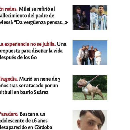
En redes.
Milei se refirió al
fallecimiento del padre de
Messi: “Da vergüenza pensar…»
La experiencia no se jubila.
Una
propuesta para diseñar la vida
después de los 60
Tragedia.
Murió un nene de 3
años tras ser atacado por un
pitbull en barrio Suárez
Paradero.
Buscan a un
adolescente de 16 años
desaparecido en Córdoba