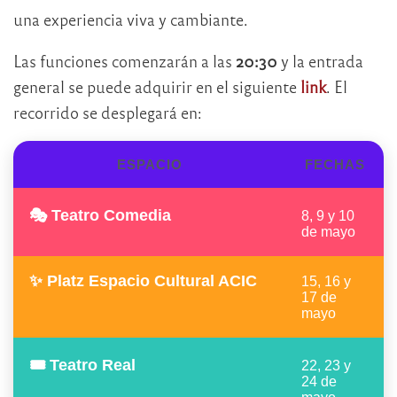
una experiencia viva y cambiante.
Las funciones comenzarán a las
20:30
y la entrada
general se puede adquirir en el siguiente
link
. El
recorrido se desplegará en:
ESPACIO
FECHAS
🎭 Teatro Comedia
8, 9 y 10
de mayo
✨ Platz Espacio Cultural ACIC
15, 16 y
17 de
mayo
🎟️ Teatro Real
22, 23 y
24 de