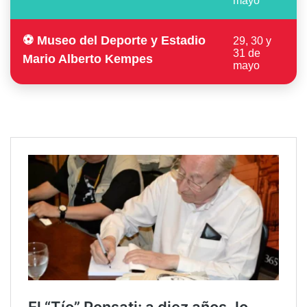
mayo
⚽ Museo del Deporte y Estadio
29, 30 y
31 de
Mario Alberto Kempes
mayo