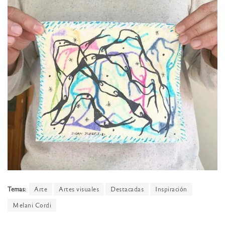
Temas:
Arte
Artes visuales
Destacadas
Inspiración
Melani Cordi