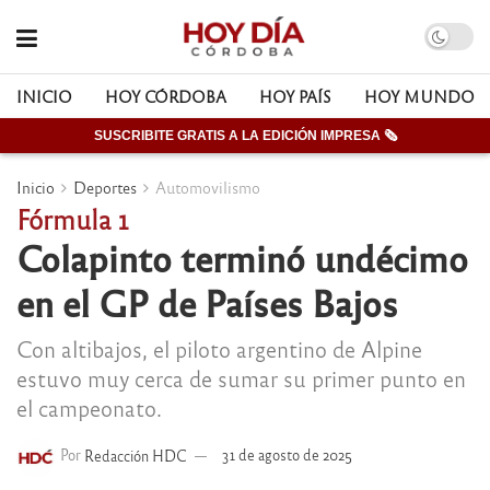
INICIO
HOY CÓRDOBA
HOY PAÍS
HOY MUNDO
SUSCRIBITE GRATIS A LA EDICIÓN IMPRESA 🗞
Inicio
Deportes
Automovilismo
Fórmula 1
Colapinto terminó undécimo
en el GP de Países Bajos
Con altibajos, el piloto argentino de Alpine
estuvo muy cerca de sumar su primer punto en
el campeonato.
Por
Redacción HDC
31 de agosto de 2025