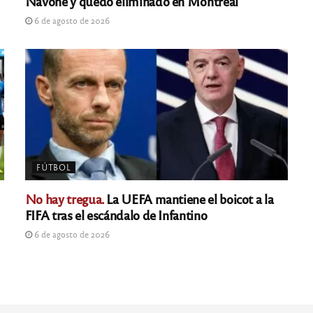
Navone y quedó eliminado en Montreal
6 de agosto de 2026
FÚTBOL
No hay tregua.
La UEFA mantiene el boicot a la
FIFA tras el escándalo de Infantino
6 de agosto de 2026