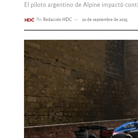
El piloto argentino de Alpine impactó contr
Por
Redacción HDC
20 de septiembre de 2025