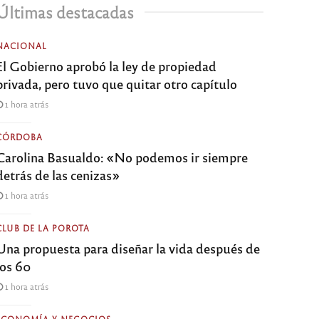
Últimas destacadas
NACIONAL
El Gobierno aprobó la ley de propiedad
privada, pero tuvo que quitar otro capítulo
1 hora atrás
CÓRDOBA
Carolina Basualdo: «No podemos ir siempre
detrás de las cenizas»
1 hora atrás
CLUB DE LA POROTA
Una propuesta para diseñar la vida después de
los 60
1 hora atrás