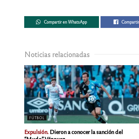
Compartir en WhatsApp
Compartir
Noticias relacionadas
FÚTBOL
Expulsión.
Dieron a conocer la sanción del
“Mudo” Vázquez