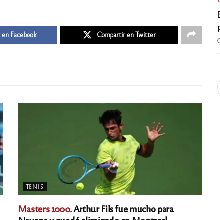
 en Facebook
Compartir en Twitter
TENIS
Masters 1000.
Arthur Fils fue mucho para
Navone y quedó eliminado en Montreal