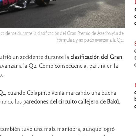
 accidente durante la clasificación del Gran Premio de Azerbaiyán de
Fórmula 1 y no pudo avanzar a la Q2.
ufrió un accidente durante la
clasificación del Gran
vanzar a la Q2. Como consecuencia, partirá en la
o.
Q1
, cuando Colapinto venía marcando una buena
uno de los
paredones del circuito callejero de Bakú
,
también tuvo una mala maniobra, aunque logró