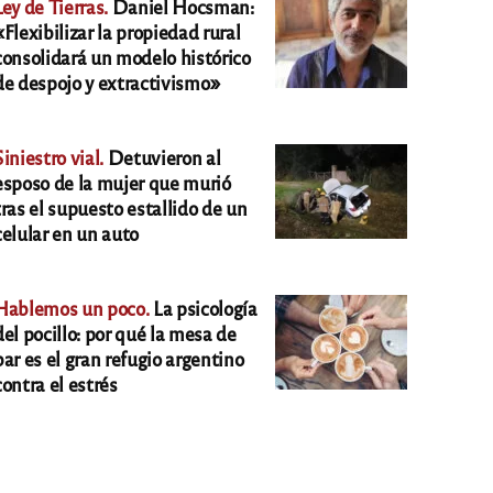
Ley de Tierras.
Daniel Hocsman:
«Flexibilizar la propiedad rural
consolidará un modelo histórico
de despojo y extractivismo»
Siniestro vial.
Detuvieron al
esposo de la mujer que murió
tras el supuesto estallido de un
celular en un auto
Hablemos un poco.
La psicología
del pocillo: por qué la mesa de
bar es el gran refugio argentino
contra el estrés