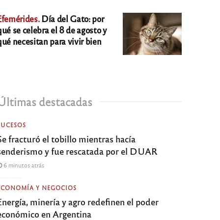
Efemérides.
Día del Gato: por
qué se celebra el 8 de agosto y
qué necesitan para vivir bien
Últimas destacadas
SUCESOS
Se fracturó el tobillo mientras hacía
senderismo y fue rescatada por el DUAR
6 minutos atrás
ECONOMÍA Y NEGOCIOS
Energía, minería y agro redefinen el poder
económico en Argentina