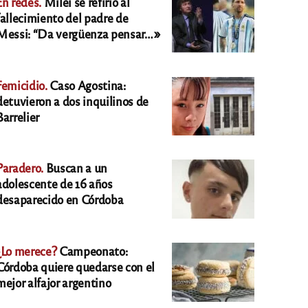
En redes.
Milei se refirió al
fallecimiento del padre de
Messi: “Da vergüenza pensar…»
Femicidio.
Caso Agostina:
detuvieron a dos inquilinos de
Barrelier
Paradero.
Buscan a un
adolescente de 16 años
desaparecido en Córdoba
¿Lo merece?
Campeonato:
Córdoba quiere quedarse con el
mejor alfajor argentino