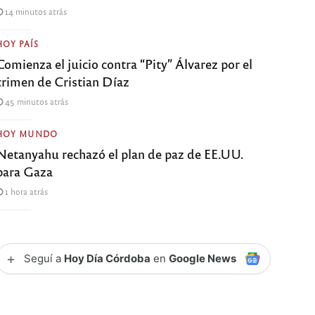
14 minutos atrás
HOY PAÍS
Comienza el juicio contra “Pity” Álvarez por el
crimen de Cristian Díaz
45 minutos atrás
HOY MUNDO
Netanyahu rechazó el plan de paz de EE.UU.
para Gaza
1 hora atrás
+
Seguí a
Hoy Día Córdoba
en
Google News