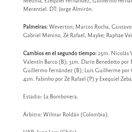
Medina, Ezequiel Fernández, Guillermo Fernán
Merentiel. DT: Jorge Almirón.
Palmeiras:
Weverton; Marcos Rocha, Gustavo 
Gabriel Menino, Zé Rafael, Mayke; Raphae Vei
Cambios en el segundo tiempo:
25m. Nicolás V
Valentín Barco (B); 31m. Darío Benedetto po
Guillermo Fernández (B); Luis Guilherme por G
41m. Fabinho por Zé Rafael (P) y Exequiel Zeba
Estadio: La Bombonera.
Árbitro: Wilmar Roldán (Colombia).
VAR: Juan Lara (Chile).