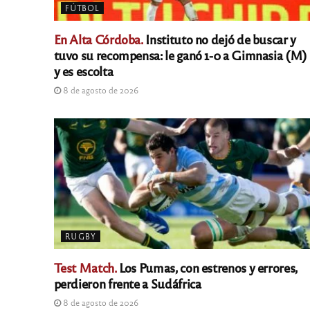
FÚTBOL
En Alta Córdoba.
Instituto no dejó de buscar y
tuvo su recompensa: le ganó 1-0 a Gimnasia (M)
y es escolta
8 de agosto de 2026
RUGBY
Test Match.
Los Pumas, con estrenos y errores,
perdieron frente a Sudáfrica
8 de agosto de 2026