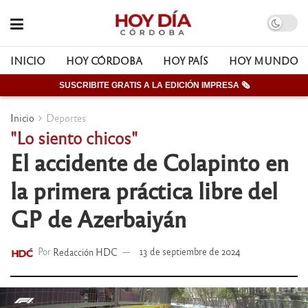
INICIO
HOY CÓRDOBA
HOY PAÍS
HOY MUNDO
SUSCRIBITE GRATIS A LA EDICIÓN IMPRESA 🗞
Inicio
Deportes
"Lo siento chicos"
El accidente de Colapinto en
la primera práctica libre del
GP de Azerbaiyán
Por
Redacción HDC
13 de septiembre de 2024