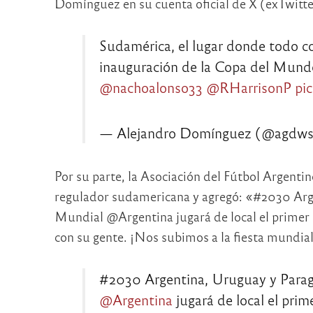
Domínguez en su cuenta oficial de X (exTwitte
Sudamérica, el lugar donde todo co
inauguración de la Copa del Mund
@nachoalonso33
@RHarrisonP
pi
— Alejandro Domínguez (@agdw
Por su parte, la Asociación del Fútbol Argentin
regulador sudamericana y agregó: «#2030 Arg
Mundial @Argentina jugará de local el primer p
con su gente. ¡Nos subimos a la fiesta mundial
#2030 Argentina, Uruguay y Parag
@Argentina
jugará de local el prim