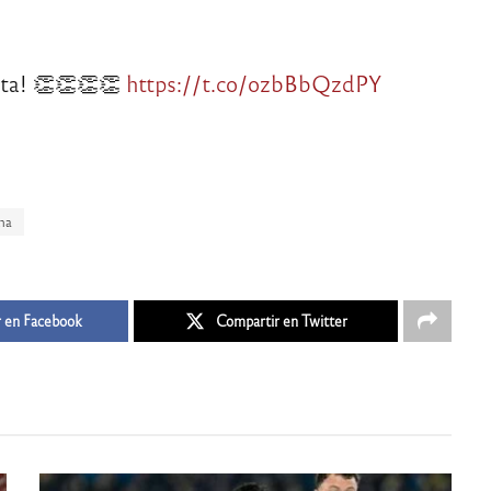
sta! 👏👏👏👏
https://t.co/ozbBbQzdPY
na
 en Facebook
Compartir en Twitter