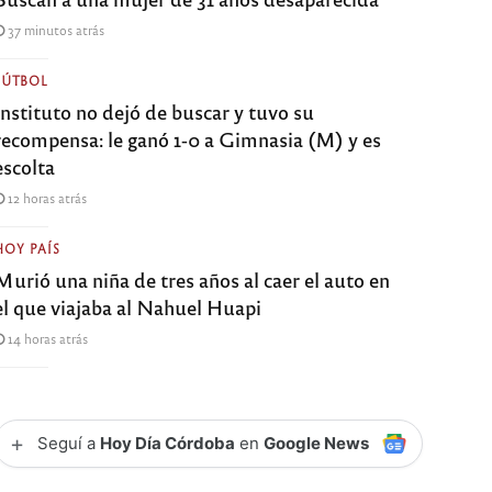
37 minutos atrás
FÚTBOL
Instituto no dejó de buscar y tuvo su
recompensa: le ganó 1-0 a Gimnasia (M) y es
escolta
12 horas atrás
HOY PAÍS
Murió una niña de tres años al caer el auto en
el que viajaba al Nahuel Huapi
14 horas atrás
+
Seguí a
Hoy Día Córdoba
en
Google News