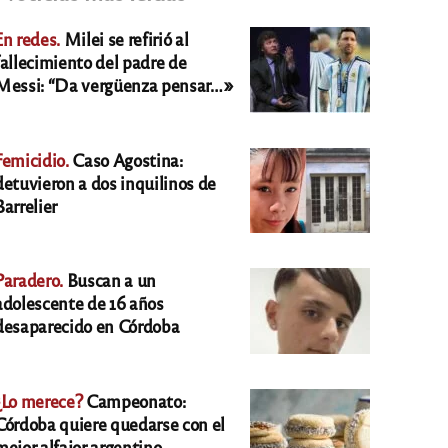
En redes.
Milei se refirió al
fallecimiento del padre de
Messi: “Da vergüenza pensar…»
Femicidio.
Caso Agostina:
detuvieron a dos inquilinos de
Barrelier
Paradero.
Buscan a un
adolescente de 16 años
desaparecido en Córdoba
¿Lo merece?
Campeonato:
Córdoba quiere quedarse con el
mejor alfajor argentino