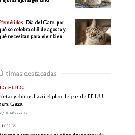
Efemérides.
Día del Gato: por
qué se celebra el 8 de agosto y
qué necesitan para vivir bien
Últimas destacadas
HOY MUNDO
Netanyahu rechazó el plan de paz de EE.UU.
para Gaza
7 minutos atrás
SUCESOS
Buscan a una mujer de 31 años desaparecida