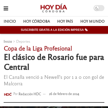
INICIO
HOY CÓRDOBA
HOY PAÍS
HOY MUNDO
SUSCRIBITE GRATIS A LA EDICIÓN IMPRESA 🗞
Inicio
Deportes
Copa de la Liga Profesional
El clásico de Rosario fue para
Central
El Canalla venció a Newell's por 1 a 0 con gol de
Malcorra
Por
Redacción HDC
26 de febrero de 2024