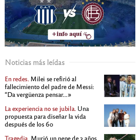
Noticias más leídas
En redes.
Milei se refirió al
fallecimiento del padre de Messi:
“Da vergüenza pensar…»
La experiencia no se jubila.
Una
propuesta para diseñar la vida
después de los 60
Tragedia.
Murió un nene de 3 años