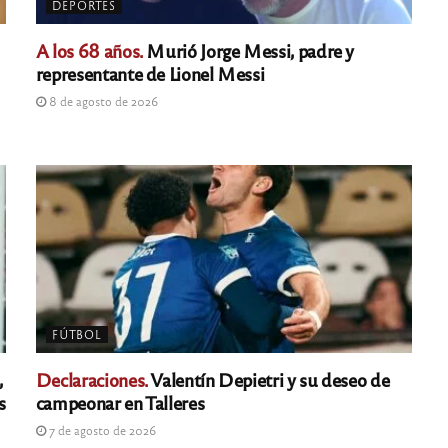
DEPORTES
A los 68 años.
Murió Jorge Messi, padre y
representante de Lionel Messi
8 de agosto de 2026
FÚTBOL
,
Declaraciones.
Valentín Depietri y su deseo de
s
campeonar en Talleres
7 de agosto de 2026