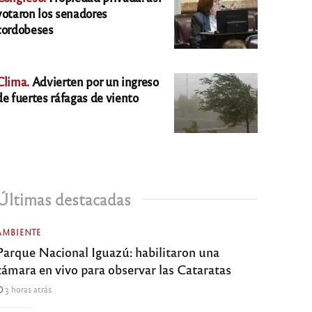
votaron los senadores
cordobeses
Clima.
Advierten por un ingreso
de fuertes ráfagas de viento
Últimas destacadas
AMBIENTE
Parque Nacional Iguazú: habilitaron una
cámara en vivo para observar las Cataratas
3 horas atrás