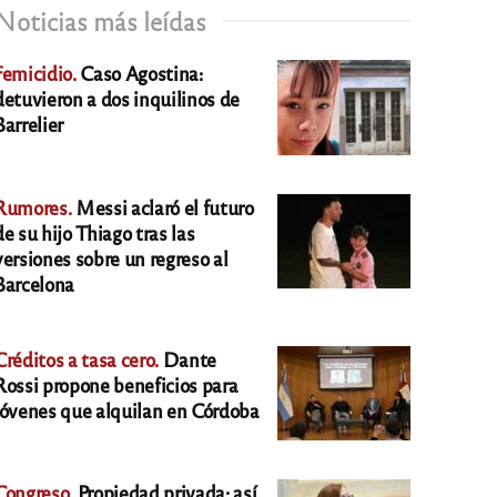
Noticias más leídas
Femicidio.
Caso Agostina:
detuvieron a dos inquilinos de
Barrelier
Rumores.
Messi aclaró el futuro
de su hijo Thiago tras las
versiones sobre un regreso al
Barcelona
Créditos a tasa cero.
Dante
Rossi propone beneficios para
jóvenes que alquilan en Córdoba
Congreso.
Propiedad privada: así