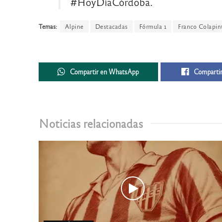
#HoyDíaCórdoba.
Temas:
Alpine
Destacadas
Fórmula 1
Franco Colapin
Compartir en WhatsApp
Compartir
Noticias relacionadas