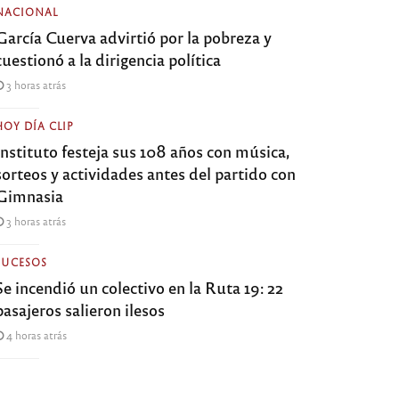
NACIONAL
García Cuerva advirtió por la pobreza y
cuestionó a la dirigencia política
3 horas atrás
HOY DÍA CLIP
Instituto festeja sus 108 años con música,
sorteos y actividades antes del partido con
Gimnasia
3 horas atrás
SUCESOS
Se incendió un colectivo en la Ruta 19: 22
pasajeros salieron ilesos
4 horas atrás