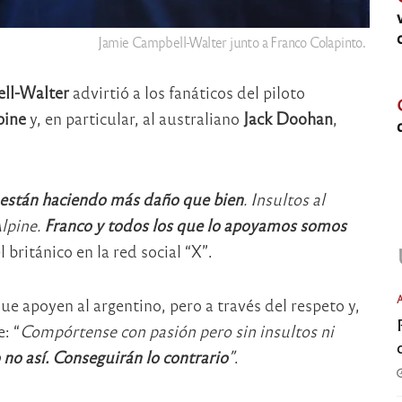
Jamie Campbell-Walter junto a Franco Colapinto.
ll-Walter
advirtió a los fanáticos del piloto
pine
y, en particular, al australiano
Jack Doohan
,
e están haciendo más daño que bien
. Insultos al
Alpine.
Franco y todos los que lo apoyamos somos
el británico en la red social “X”.
e apoyen al argentino, pero a través del respeto y,
: “
Compórtense con pasión pero sin insultos ni
no así. Conseguirán lo contrario
”
.