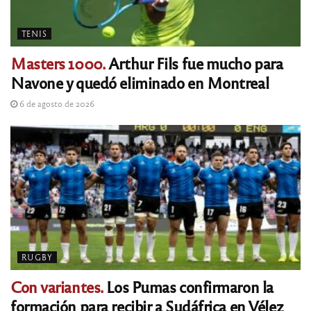
TENIS
Masters 1000.
Arthur Fils fue mucho para
Navone y quedó eliminado en Montreal
6 de agosto de 2026
RUGBY
Con variantes.
Los Pumas confirmaron la
formación para recibir a Sudáfrica en Vélez