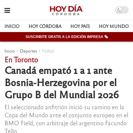
INICIO
HOY CÓRDOBA
HOY PAÍS
HOY MUNDO
SUSCRIBITE GRATIS A LA EDICIÓN IMPRESA 🗞
Inicio
Deportes
Fútbol
En Toronto
Canadá empató 1 a 1 ante
Bosnia-Herzegovina por el
Grupo B del Mundial 2026
El seleccionado anfitrión inició su camino en la
Copa del Mundo ante el conjunto europeo en el
BMO Field, con arbitraje del argentino Facundo
Tello.