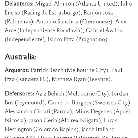
Delanteros:
Miguel Almirón (Atlanta United), Julio
Enciso (Racing de Estrasburgo), Ramón sosa
(Palmeiras), Antonio Sanabria (Cremonese), Alex
Arce (Independiente Rivadavia), Gabriel Ávalos
(Independiente), Isidro Pitta (Bragantino)
Australia:
Arqueros:
Patrick Beach (Melbourne City), Paul
Izzo (Randers FC), Mathew Ryan (Levante).
Defensores:
Aziz Behich (Melbourne City), Jordan
Bos (Feyenoord), Cameron Burgess (Swansea City),
Alessandro Circati (Parma), Milos Degenek (Apoel
Nicosia), Jason Geria (Albirex Niigata), Lucas
Herrington (Colorado Rapids), Jacob Italiano
(Grazer AK), Harry Souttar (Leicester), Kai Trewin