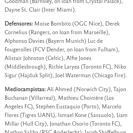
Goodman (Barnsley, on loan from Crystal Palace),
Dayne St. Clair (Inter Miami).
Defensores:
Moise Bombito (OGC Nice), Derek
Cornelius (Rangers, on loan from Marseille),
Alphonso Davies (Bayern Munich) Luc de
Fougerolles (FCV Dender, on loan from Fulham),
Alistair Johnston (Celtic), Alfie Jones
(Middlesbrough), Richie Laryea (Toronto FC), Niko
Sigur (Hajduk Split), Joel Waterman (Chicago Fire).
Mediocampistas:
Ali Ahmed (Norwich City), Tajon
Buchanan (Villarreal), Mathieu Choinière (Los
Angeles FC), Stephen Eustaquio (Porto), Marcelo
Flores (Tigres UANL), Ismael Kone (Sassuolo), Liam
Millar (Hull City), Jonathan Osorio (Toronto FC),
Nathan Saliba (RSC Anderlecht), Jacob Shaffelburg