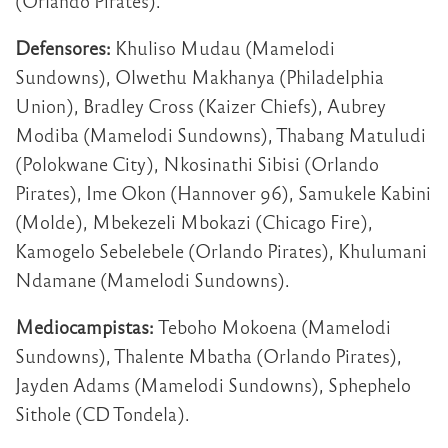
(Orlando Pirates).
Defensores:
Khuliso Mudau (Mamelodi
Sundowns), Olwethu Makhanya (Philadelphia
Union), Bradley Cross (Kaizer Chiefs), Aubrey
Modiba (Mamelodi Sundowns), Thabang Matuludi
(Polokwane City), Nkosinathi Sibisi (Orlando
Pirates), Ime Okon (Hannover 96), Samukele Kabini
(Molde), Mbekezeli Mbokazi (Chicago Fire),
Kamogelo Sebelebele (Orlando Pirates), Khulumani
Ndamane (Mamelodi Sundowns).
Mediocampistas:
Teboho Mokoena (Mamelodi
Sundowns), Thalente Mbatha (Orlando Pirates),
Jayden Adams (Mamelodi Sundowns), Sphephelo
Sithole (CD Tondela).