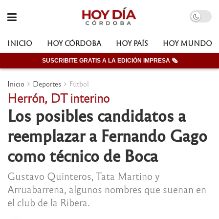
INICIO
HOY CÓRDOBA
HOY PAÍS
HOY MUNDO
SUSCRIBITE GRATIS A LA EDICIÓN IMPRESA 🗞
Inicio
Deportes
Fútbol
Herrón, DT interino
Los posibles candidatos a
reemplazar a Fernando Gago
como técnico de Boca
Gustavo Quinteros, Tata Martino y
Arruabarrena, algunos nombres que suenan en
el club de la Ribera.