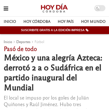
INICIO
HOY CÓRDOBA
HOY PAÍS
HOY MUNDO
SUSCRIBITE GRATIS A LA EDICIÓN IMPRESA 🗞
Inicio
Deportes
Fútbol
Pasó de todo
México y una alegría Azteca:
derrotó 2 a 0 Sudáfrica en el
partido inaugural del
Mundial
El local se impuso por los goles de Julián
Quiñones y Raúl Jiménez. Hubo tres