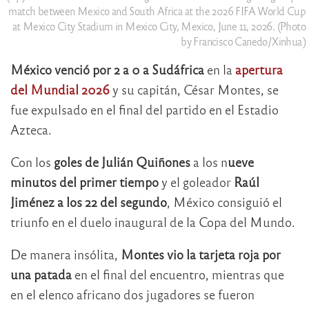
match between Mexico and South Africa at the 2026 FIFA World Cup
at Mexico City Stadium in Mexico City, Mexico, June 11, 2026. (Photo
by Francisco Canedo/Xinhua)
México venció por 2 a 0 a Sudáfrica
en la
apertura
del Mundial 2026
y su capitán, César Montes, se
fue expulsado en el final del partido en el Estadio
Azteca.
Con los
goles de Julián Quiñones
a los n
ueve
minutos del primer tiempo
y el goleador
Raúl
Jiménez a los 22 del segundo
, México consiguió el
triunfo en el duelo inaugural de la Copa del Mundo.
De manera insólita,
Montes vio la tarjeta roja por
una patada
en el final del encuentro, mientras que
en el elenco africano dos jugadores se fueron