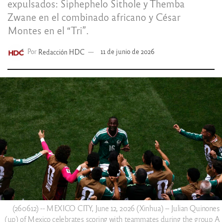
expulsados: Siphephelo Sithole y Themba
Zwane en el combinado africano y César
Montes en el “Tri”.
Por
Redacción HDC
11 de junio de 2026
(260612) -- MEXICO CITY, June 12, 2026 (Xinhua) -- Julian Quinones
(up) of Mexico celebrates scoring with teammates during the group A