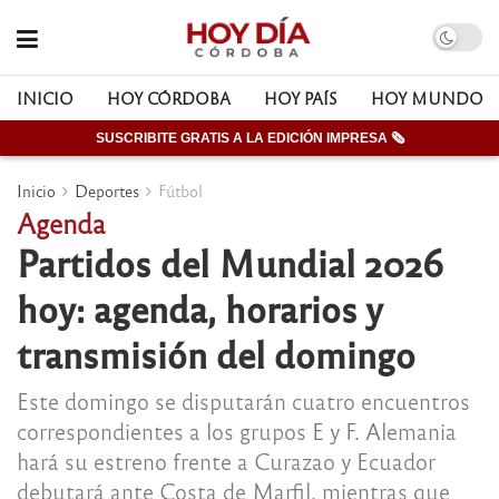
INICIO
HOY CÓRDOBA
HOY PAÍS
HOY MUNDO
SUSCRIBITE GRATIS A LA EDICIÓN IMPRESA 🗞
Inicio
Deportes
Fútbol
Agenda
Partidos del Mundial 2026
hoy: agenda, horarios y
transmisión del domingo
Este domingo se disputarán cuatro encuentros
correspondientes a los grupos E y F. Alemania
hará su estreno frente a Curazao y Ecuador
debutará ante Costa de Marfil, mientras que