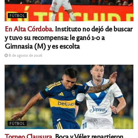
FÚTBOL
En Alta Córdoba.
Instituto no dejó de buscar
y tuvo su recompensa: le ganó 1-0 a
Gimnasia (M) y es escolta
8 de agosto de 2026
FÚTBOL
Torneo Clausura.
Boca y Vélez repartieron