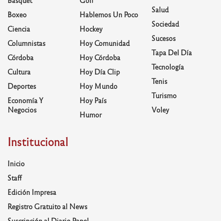
Basquet
Golf
Salud
Boxeo
Hablemos Un Poco
Sociedad
Ciencia
Hockey
Sucesos
Columnistas
Hoy Comunidad
Tapa Del Día
Córdoba
Hoy Córdoba
Tecnología
Cultura
Hoy Día Clip
Tenis
Deportes
Hoy Mundo
Turismo
Economía Y
Hoy País
Negocios
Voley
Humor
Institucional
Inicio
Staff
Edición Impresa
Registro Gratuito al News
Suscripción al Diario Papel