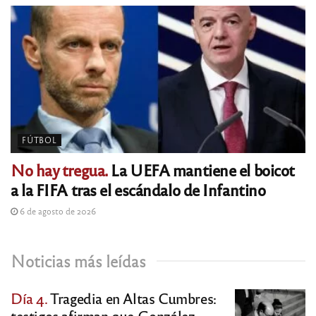
FÚTBOL
No hay tregua.
La UEFA mantiene el boicot
a la FIFA tras el escándalo de Infantino
6 de agosto de 2026
Noticias más leídas
Día 4.
Tragedia en Altas Cumbres:
testigos afirman que González