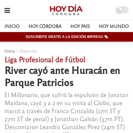
INICIO
HOY CÓRDOBA
HOY PAÍS
HOY MUNDO
SUSCRIBITE GRATIS A LA EDICIÓN IMPRESA 🗞
Inicio
Deportes
Liga Profesional de Fútbol
River cayó ante Huracán en
Parque Patricios
El Millonario, que sufrió la expulsión de Jonatan
Maidana, cayó 3 a 2 en su visita al Globo, que
marcó a través de Franco Cristaldo (17m ST y
27m ST de penal) y Jonathan Galván (37m PT).
Descontaron Leandro González Pirez (24m ST)