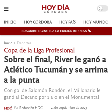
INICIO
HOY CÓRDOBA
HOY PAÍS
HOY MUNDO
SUSCRIBITE GRATIS A LA EDICIÓN IMPRESA 🗞
Inicio
Deportes
Copa de la Liga Profesional
Sobre el final, River le ganó a
Atlético Tucumán y se arrima
a la punta
Con gol de Salomón Rondón, el Millonario le
ganó al Decano por 1 a 0 en el Monumental
Por
Redacción HDC
21 de septiembre de 2023