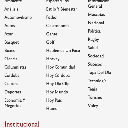
Ambiente
Espectáculos
Información
General
Análisis
Estilo Y Bienestar
Mascotas
Automovilismo
Fútbol
Nacional
Autos
Gastronomía
Política
Azar
Gente
Rugby
Basquet
Golf
Salud
Boxeo
Hablemos Un Poco
Sociedad
Ciencia
Hockey
Sucesos
Columnistas
Hoy Comunidad
Tapa Del Día
Córdoba
Hoy Córdoba
Tecnología
Cultura
Hoy Día Clip
Tenis
Deportes
Hoy Mundo
Turismo
Economía Y
Hoy País
Negocios
Voley
Humor
Institucional