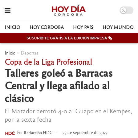
INICIO
HOY CÓRDOBA
HOY PAÍS
HOY MUNDO
SUSCRIBITE GRATIS A LA EDICIÓN IMPRESA 🗞
Inicio
Deportes
Copa de la Liga Profesional
Talleres goleó a Barracas
Central y llega afilado al
clásico
El Matador derrotó 4-0 al Guapo en el Kempes,
por la sexta fecha
Por
Redacción HDC
25 de septiembre de 2023