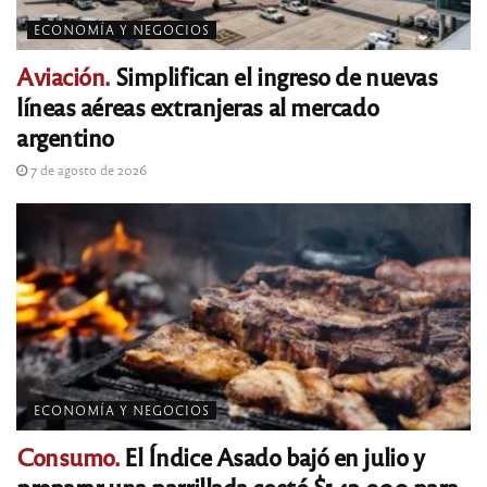
ECONOMÍA Y NEGOCIOS
Aviación.
Simplifican el ingreso de nuevas
líneas aéreas extranjeras al mercado
argentino
7 de agosto de 2026
ECONOMÍA Y NEGOCIOS
Consumo.
El Índice Asado bajó en julio y
preparar una parrillada costó $142.900 para