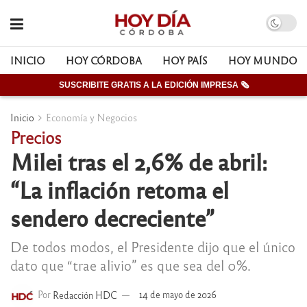
INICIO
HOY CÓRDOBA
HOY PAÍS
HOY MUNDO
SUSCRIBITE GRATIS A LA EDICIÓN IMPRESA 🗞
Inicio
Economía y Negocios
Precios
Milei tras el 2,6% de abril:
“La inflación retoma el
sendero decreciente”
De todos modos, el Presidente dijo que el único
dato que “trae alivio” es que sea del 0%.
Por
Redacción HDC
14 de mayo de 2026