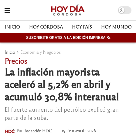
INICIO
HOY CÓRDOBA
HOY PAÍS
HOY MUNDO
SUSCRIBITE GRATIS A LA EDICIÓN IMPRESA 🗞
Inicio
Economía y Negocios
Precios
La inflación mayorista
aceleró al 5,2% en abril y
acumuló 30,8% interanual
El fuerte aumento del petróleo explicó gran
parte de la suba.
Por
Redacción HDC
19 de mayo de 2026