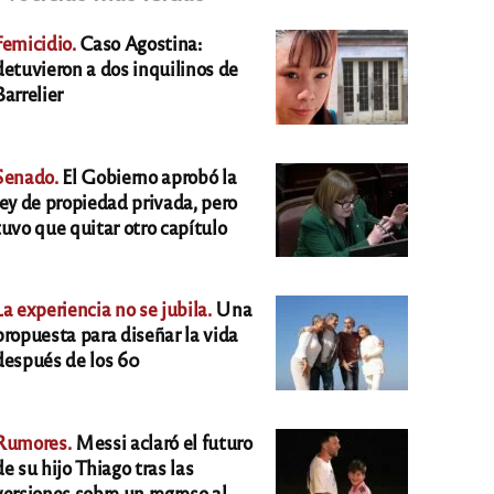
Femicidio.
Caso Agostina:
detuvieron a dos inquilinos de
Barrelier
Senado.
El Gobierno aprobó la
ley de propiedad privada, pero
tuvo que quitar otro capítulo
La experiencia no se jubila.
Una
propuesta para diseñar la vida
después de los 60
Rumores.
Messi aclaró el futuro
de su hijo Thiago tras las
versiones sobre un regreso al