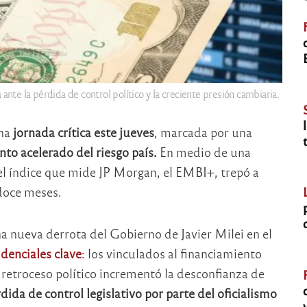
ante la pérdida de control político y la creciente presión cambiaria.
una
jornada crítica este jueves
, marcada por una
to acelerado del riesgo país.
En medio de una
el índice que mide JP Morgan, el EMBI+, trepó a
 doce meses.
a nueva derrota del Gobierno de Javier Milei en el
denciales clave
: los vinculados al financiamiento
e retroceso político incrementó la desconfianza de
dida de control legislativo por parte del oficialismo