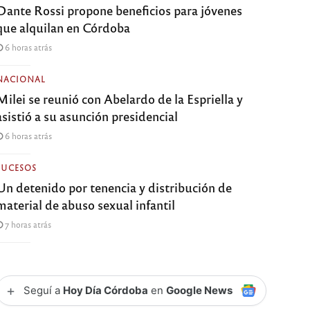
Dante Rossi propone beneficios para jóvenes
que alquilan en Córdoba
6 horas atrás
NACIONAL
Milei se reunió con Abelardo de la Espriella y
asistió a su asunción presidencial
6 horas atrás
SUCESOS
Un detenido por tenencia y distribución de
material de abuso sexual infantil
7 horas atrás
+
Seguí a
Hoy Día Córdoba
en
Google News