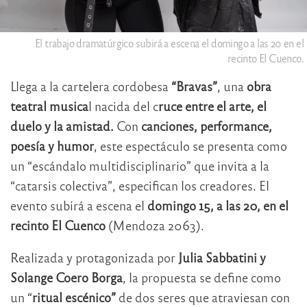
El trabajo dramatúrgico subirá a escena el domingo a las 20 en el
recinto El Cuenco.
Llega a la cartelera cordobesa
“Bravas”
, una
obra
teatral musica
l nacida del c
ruce entre el arte, el
duelo y la amistad.
Con
canciones, performance,
poesía y humor
, este espectáculo se presenta como
un “escándalo multidisciplinario” que invita a la
“catarsis colectiva”, especifican los creadores. El
evento subirá a escena el
domingo 15, a las 20, en el
recinto El Cuenco
(Mendoza 2063).
Realizada y protagonizada por
Julia Sabbatini y
Solange Coero Borga
, la propuesta se define como
un “
ritual escénico”
de dos seres que atraviesan con