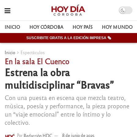
INICIO
HOY CÓRDOBA
HOY PAÍS
HOY MUNDO
SUSCRIBITE GRATIS A LA EDICIÓN IMPRESA 🗞
Inicio
Espectáculos
En la sala El Cuenco
Estrena la obra
multidisciplinar “Bravas”
Con una puesta en escena que mezcla teatro,
música, poesía y performance, la pieza propone
un “viaje emocional” entre lo íntimo y lo
colectivo.
Por
Redacción HDC
8 de junio de 2025