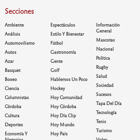
Secciones
Ambiente
Espectáculos
Información
General
Análisis
Estilo Y Bienestar
Mascotas
Automovilismo
Fútbol
Nacional
Autos
Gastronomía
Política
Azar
Gente
Rugby
Basquet
Golf
Salud
Boxeo
Hablemos Un Poco
Sociedad
Ciencia
Hockey
Sucesos
Columnistas
Hoy Comunidad
Tapa Del Día
Córdoba
Hoy Córdoba
Tecnología
Cultura
Hoy Día Clip
Tenis
Deportes
Hoy Mundo
Turismo
Economía Y
Hoy País
Negocios
Voley