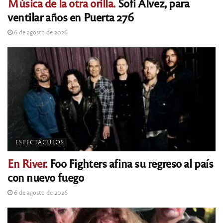
Música de la otra orilla.
Sofi Alvez, para
ventilar años en Puerta 276
6 de agosto de 2026
ESPECTÁCULOS
En River.
Foo Fighters afina su regreso al país
con nuevo fuego
6 de agosto de 2026