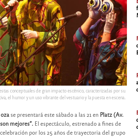
estas conceptuales de gran impacto escénico, caracterizadas por su
tiva, el humor y un uso vibrante del vestuario y la puesta en escena.
Moza
se presentará este sábado a las 21 en
Platz (Av.
 son mejores”.
El espectáculo, estrenado a fines de
elebración por los 25 años de trayectoria del grupo