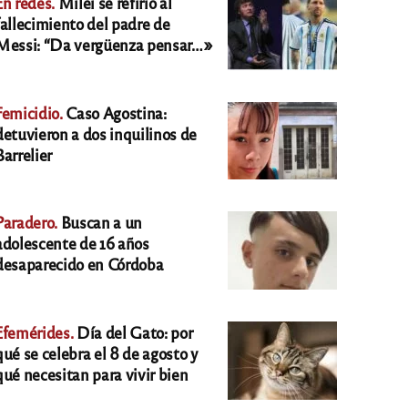
En redes.
Milei se refirió al
fallecimiento del padre de
Messi: “Da vergüenza pensar…»
Femicidio.
Caso Agostina:
detuvieron a dos inquilinos de
Barrelier
Paradero.
Buscan a un
adolescente de 16 años
desaparecido en Córdoba
Efemérides.
Día del Gato: por
qué se celebra el 8 de agosto y
qué necesitan para vivir bien