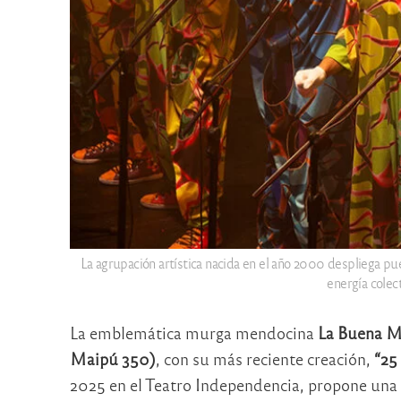
La agrupación artística nacida en el año 2000 despliega pu
energía colec
La emblemática murga mendocina
La Buena 
Maipú 350)
, con su más reciente creación,
“25
2025 en el Teatro Independencia, propone una c