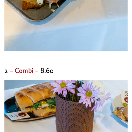
2 –
Combi –
8.60