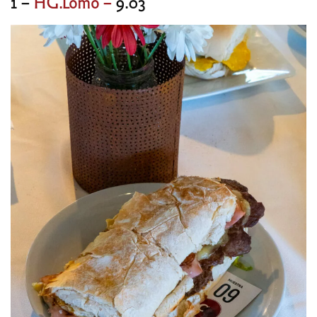
1 –
HG.Lomo –
9.03