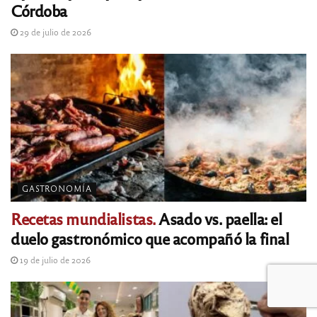
Córdoba
29 de julio de 2026
GASTRONOMÍA
Recetas mundialistas.
Asado vs. paella: el
duelo gastronómico que acompañó la final
19 de julio de 2026