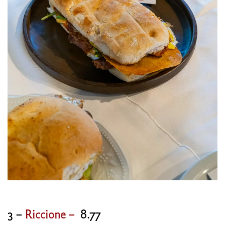
3 –
Riccione –
8.77