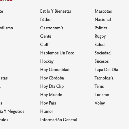
te
Estilo Y Bienestar
Mascotas
Fútbol
Nacional
vilismo
Gastronomía
Política
Gente
Rugby
Golf
Salud
Hablemos Un Poco
Sociedad
Hockey
Sucesos
Hoy Comunidad
Tapa Del Día
stas
Hoy Córdoba
Tecnología
a
Hoy Día Clip
Tenis
Hoy Mundo
Turismo
s
Hoy País
Voley
a Y Negocios
Humor
culos
Información General