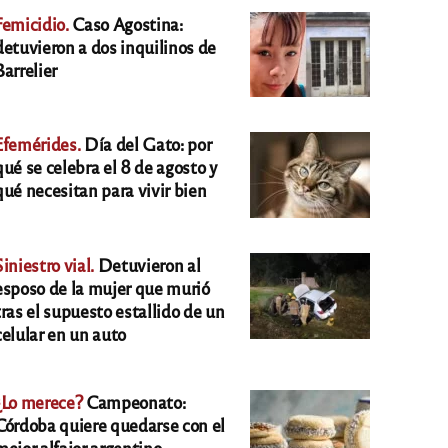
Femicidio.
Caso Agostina:
detuvieron a dos inquilinos de
Barrelier
Efemérides.
Día del Gato: por
qué se celebra el 8 de agosto y
qué necesitan para vivir bien
Siniestro vial.
Detuvieron al
esposo de la mujer que murió
tras el supuesto estallido de un
celular en un auto
¿Lo merece?
Campeonato:
Córdoba quiere quedarse con el
mejor alfajor argentino