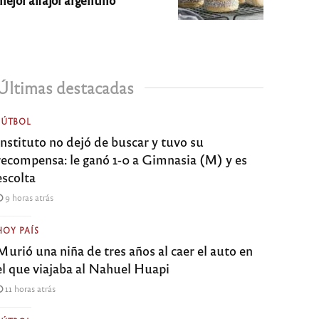
Últimas destacadas
FÚTBOL
Instituto no dejó de buscar y tuvo su
recompensa: le ganó 1-0 a Gimnasia (M) y es
escolta
9 horas atrás
HOY PAÍS
Murió una niña de tres años al caer el auto en
el que viajaba al Nahuel Huapi
11 horas atrás