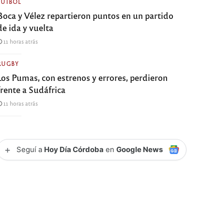
FÚTBOL
Boca y Vélez repartieron puntos en un partido
de ida y vuelta
11 horas atrás
RUGBY
Los Pumas, con estrenos y errores, perdieron
frente a Sudáfrica
11 horas atrás
+
Seguí a
Hoy Día Córdoba
en
Google News