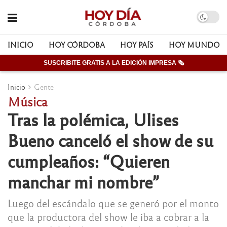
INICIO
HOY CÓRDOBA
HOY PAÍS
HOY MUNDO
SUSCRIBITE GRATIS A LA EDICIÓN IMPRESA 🗞
Inicio
Gente
Música
Tras la polémica, Ulises
Bueno canceló el show de su
cumpleaños: “Quieren
manchar mi nombre”
Luego del escándalo que se generó por el monto
que la productora del show le iba a cobrar a la