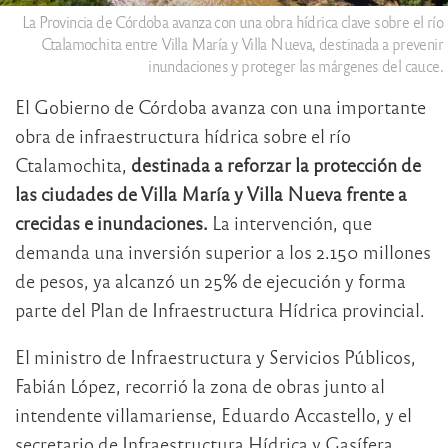
La Provincia de Córdoba avanza con una obra hídrica clave sobre el río
Ctalamochita entre Villa María y Villa Nueva, destinada a prevenir
inundaciones y proteger las márgenes del cauce.
El Gobierno de Córdoba avanza con una importante
obra de infraestructura hídrica sobre el río
Ctalamochita,
destinada a reforzar la protección de
las ciudades de
Villa María
y
Villa Nueva
frente a
crecidas e inundaciones.
La intervención, que
demanda una inversión superior a los 2.150 millones
de pesos, ya alcanzó un 25% de ejecución y forma
parte del Plan de Infraestructura Hídrica provincial.
El ministro de Infraestructura y Servicios Públicos,
Fabián López
, recorrió la zona de obras junto al
intendente villamariense,
Eduardo Accastello
, y el
secretario de Infraestructura Hídrica y Gasífera,