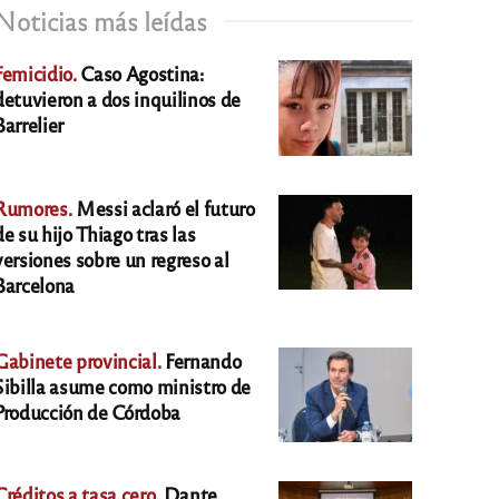
Noticias más leídas
Femicidio.
Caso Agostina:
detuvieron a dos inquilinos de
Barrelier
Rumores.
Messi aclaró el futuro
de su hijo Thiago tras las
versiones sobre un regreso al
Barcelona
Gabinete provincial.
Fernando
Sibilla asume como ministro de
Producción de Córdoba
Créditos a tasa cero.
Dante