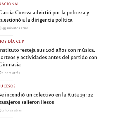
NACIONAL
García Cuerva advirtió por la pobreza y
cuestionó a la dirigencia política
45 minutos atrás
HOY DÍA CLIP
Instituto festeja sus 108 años con música,
sorteos y actividades antes del partido con
Gimnasia
1 hora atrás
SUCESOS
Se incendió un colectivo en la Ruta 19: 22
pasajeros salieron ilesos
2 horas atrás