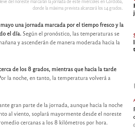
leve del noreste marcarán la jornada de este miércoles en Córdoba,
donde la máxima prevista alcanzará los 14 grados.
 mayo una jornada marcada por el tiempo fresco y la
o el día.
Según el pronóstico, las temperaturas se
 mañana y ascenderán de manera moderada hacia la
rca de los 8 grados, mientras que hacia la tarde
or la noche, en tanto, la temperatura volverá a
nte gran parte de la jornada, aunque hacia la noche
anto al viento, soplará mayormente desde el noreste
romedio cercanas a los 8 kilómetros por hora.