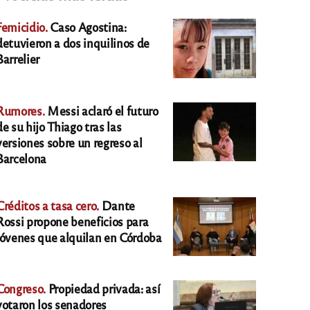
Femicidio.
Caso Agostina:
detuvieron a dos inquilinos de
Barrelier
Rumores.
Messi aclaró el futuro
de su hijo Thiago tras las
versiones sobre un regreso al
Barcelona
Créditos a tasa cero.
Dante
Rossi propone beneficios para
jóvenes que alquilan en Córdoba
Congreso.
Propiedad privada: así
votaron los senadores