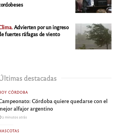
cordobeses
Clima.
Advierten por un ingreso
de fuertes ráfagas de viento
Últimas destacadas
HOY CÓRDOBA
Campeonato: Córdoba quiere quedarse con el
mejor alfajor argentino
2 minutos atrás
MASCOTAS