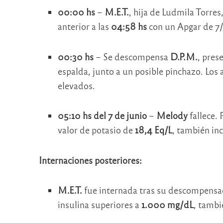
00:00 hs
–
M.E.T.
, hija de Ludmila Torre
anterior a las
04:58 hs
con un Apgar de 7
00:30 hs
– Se descompensa
D.P.M.
, pres
espalda, junto a un posible pinchazo. Los
elevados.
05:10 hs del 7 de junio
–
Melody
fallece.
valor de potasio de
18,4 Eq/L
, también in
Internaciones posteriores:
M.E.T.
fue internada tras su descompensaci
insulina superiores a
1.000 mg/dL
, tambi