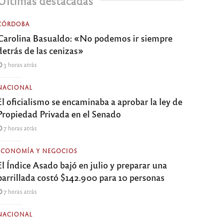
Últimas destacadas
CÓRDOBA
Carolina Basualdo: «No podemos ir siempre
detrás de las cenizas»
3 horas atrás
NACIONAL
El oficialismo se encaminaba a aprobar la ley de
Propiedad Privada en el Senado
7 horas atrás
ECONOMÍA Y NEGOCIOS
El Índice Asado bajó en julio y preparar una
parrillada costó $142.900 para 10 personas
7 horas atrás
NACIONAL