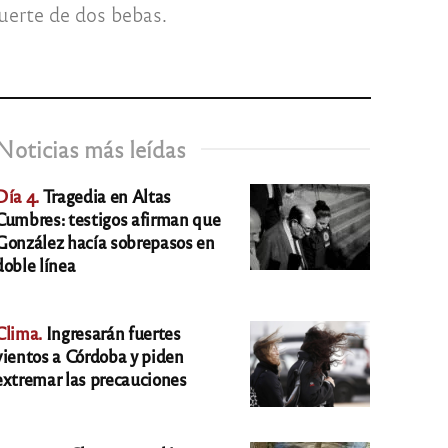
uerte de dos bebas.
Noticias más leídas
Día 4.
Tragedia en Altas
Cumbres: testigos afirman que
González hacía sobrepasos en
doble línea
Clima.
Ingresarán fuertes
vientos a Córdoba y piden
extremar las precauciones