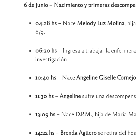
6 de junio – Nacimiento y primeras descompe
04:28 hs
– Nace
Melody Luz Molina
, hi
8/9.
06:20 hs
– Ingresa a trabajar la enfermer
investigación.
10:40 hs
– Nace
Angeline Giselle Cornej
11:30 hs
–
Angeline
sufre una descompensa
13:09 hs
– Nace
D.P.M.
, hija de María Ma
14:22 hs
–
Brenda Agüero
se retira del ho