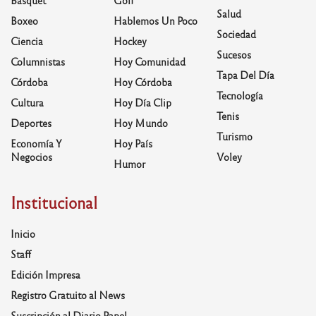
Basquet
Golf
Salud
Boxeo
Hablemos Un Poco
Sociedad
Ciencia
Hockey
Sucesos
Columnistas
Hoy Comunidad
Tapa Del Día
Córdoba
Hoy Córdoba
Tecnología
Cultura
Hoy Día Clip
Tenis
Deportes
Hoy Mundo
Turismo
Economía Y
Hoy País
Negocios
Voley
Humor
Institucional
Inicio
Staff
Edición Impresa
Registro Gratuito al News
Suscripción al Diario Papel