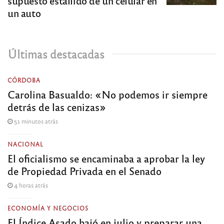
supuesto estallido de un celular en
un auto
Últimas destacadas
CÓRDOBA
Carolina Basualdo: «No podemos ir siempre
detrás de las cenizas»
51 minutos atrás
NACIONAL
El oficialismo se encaminaba a aprobar la ley
de Propiedad Privada en el Senado
4 horas atrás
ECONOMÍA Y NEGOCIOS
El Índice Asado bajó en julio y preparar una