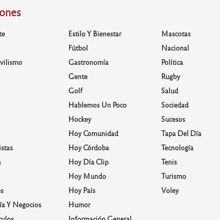
iones
te
Estilo Y Bienestar
Mascotas
Fútbol
Nacional
vilismo
Gastronomía
Política
Gente
Rugby
Golf
Salud
Hablemos Un Poco
Sociedad
Hockey
Sucesos
Hoy Comunidad
Tapa Del Día
stas
Hoy Córdoba
Tecnología
a
Hoy Día Clip
Tenis
Hoy Mundo
Turismo
s
Hoy País
Voley
a Y Negocios
Humor
culos
Información General