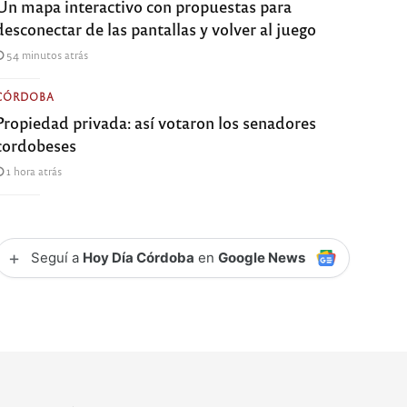
Un mapa interactivo con propuestas para
desconectar de las pantallas y volver al juego
54 minutos atrás
CÓRDOBA
Propiedad privada: así votaron los senadores
cordobeses
1 hora atrás
+
Seguí a
Hoy Día Córdoba
en
Google News