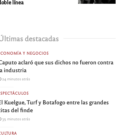
doble línea
Últimas destacadas
ECONOMÍA Y NEGOCIOS
Caputo aclaró que sus dichos no fueron contra
la industria
24 minutos atrás
ESPECTÁCULOS
El Kuelgue, Turf y Botafogo entre las grandes
citas del finde
35 minutos atrás
CULTURA