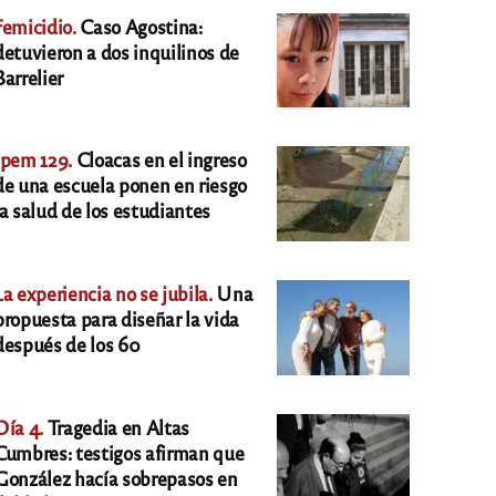
Femicidio.
Caso Agostina:
detuvieron a dos inquilinos de
Barrelier
Ipem 129.
Cloacas en el ingreso
de una escuela ponen en riesgo
la salud de los estudiantes
La experiencia no se jubila.
Una
propuesta para diseñar la vida
después de los 60
Día 4.
Tragedia en Altas
Cumbres: testigos afirman que
González hacía sobrepasos en