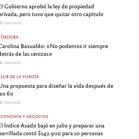
El Gobierno aprobó la ley de propiedad
privada, pero tuvo que quitar otro capítulo
1 hora atrás
CÓRDOBA
Carolina Basualdo: «No podemos ir siempre
detrás de las cenizas»
1 hora atrás
CLUB DE LA POROTA
Una propuesta para diseñar la vida después de
los 60
1 hora atrás
ECONOMÍA Y NEGOCIOS
El Índice Asado bajó en julio y preparar una
parrillada costó $142.900 para 10 personas