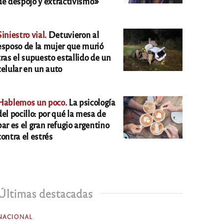
de despojo y extractivismo»
Siniestro vial.
Detuvieron al
esposo de la mujer que murió
tras el supuesto estallido de un
celular en un auto
Hablemos un poco.
La psicología
del pocillo: por qué la mesa de
bar es el gran refugio argentino
contra el estrés
Últimas destacadas
NACIONAL