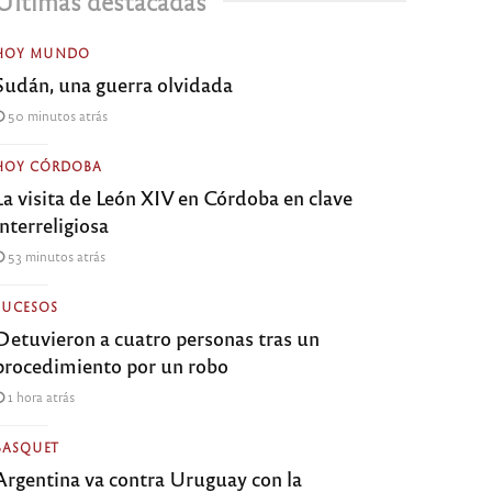
Últimas destacadas
HOY MUNDO
Sudán, una guerra olvidada
50 minutos atrás
HOY CÓRDOBA
La visita de León XIV en Córdoba en clave
interreligiosa
53 minutos atrás
SUCESOS
Detuvieron a cuatro personas tras un
procedimiento por un robo
1 hora atrás
BASQUET
Argentina va contra Uruguay con la